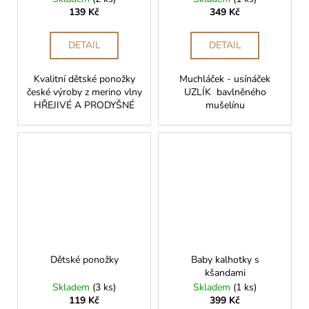
č
139 Kč
349 Kč
u
j
e
DETAIL
DETAIL
m
e
Kvalitní dětské ponožky
Muchláček - usínáček
české výroby z merino vlny
UZLÍK bavlněného
HŘEJIVÉ A PRODYŠNÉ
mušelínu
DÍVČÍ
INKONTINENČNÍ
KALHOTKY
MÁJA
II
399
Kč
Dětské ponožky
Baby kalhotky s
kšandami
Skladem
(3 ks)
Skladem
(1 ks)
119 Kč
399 Kč