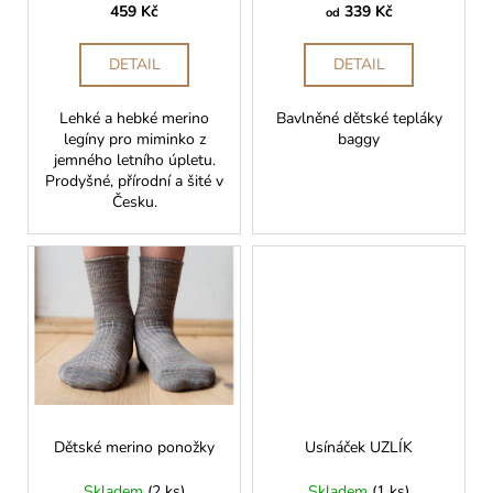
u
459 Kč
339 Kč
od
ů
a
k
j
t
DETAIL
DETAIL
í
ů
t
Lehké a hebké merino
Bavlněné dětské tepláky
?
legíny pro miminko z
baggy
jemného letního úpletu.
Prodyšné, přírodní a šité v
Česku.
HLEDAT
D
o
p
o
r
Dětské merino ponožky
Usínáček UZLÍK
u
Skladem
(2 ks)
Skladem
(1 ks)