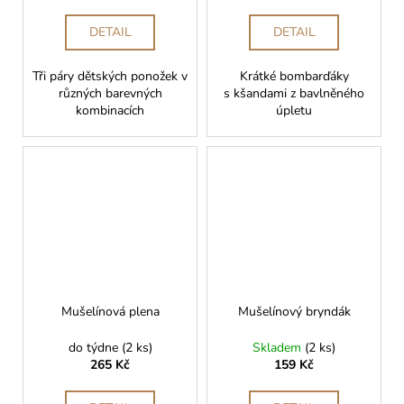
DETAIL
DETAIL
Tři páry dětských ponožek v
Krátké bombarďáky
různých barevných
s kšandami z bavlněného
kombinacích
úpletu
Mušelínová plena
Mušelínový bryndák
do týdne
(2 ks)
Skladem
(2 ks)
265 Kč
159 Kč