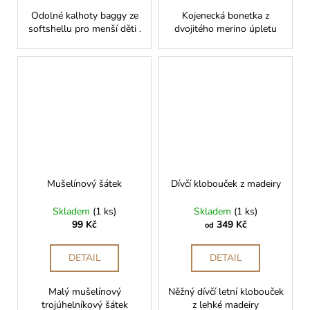
Odolné kalhoty baggy ze
Kojenecká bonetka z
softshellu pro menší děti .
dvojitého merino úpletu
Mušelínový šátek
Dívčí klobouček z madeiry
Skladem
(1 ks)
Skladem
(1 ks)
99 Kč
349 Kč
od
DETAIL
DETAIL
Malý mušelínový
Něžný dívčí letní klobouček
trojúhelníkový šátek
z lehké madeiry