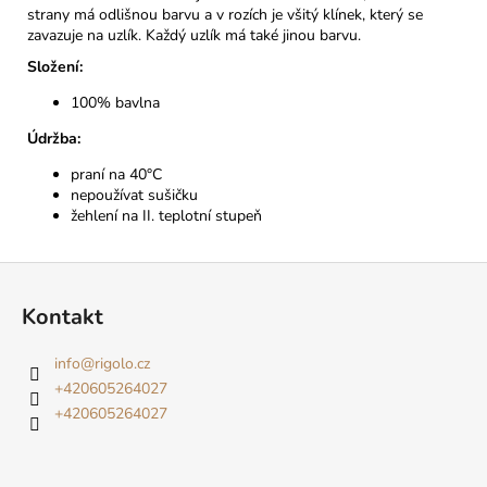
strany má odlišnou barvu a v rozích je všitý klínek, který se
zavazuje na uzlík. Každý uzlík má také jinou barvu.
Složení:
100% bavlna
Údržba:
praní na 40°C
nepoužívat sušičku
žehlení na II. teplotní stupeň
Z
á
Kontakt
p
a
info
@
rigolo.cz
t
+420605264027
í
+420605264027