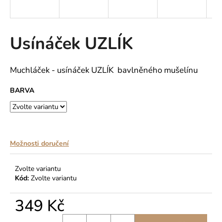
a
j
í
Usínáček UZLÍK
t
?
Muchláček - usínáček UZLÍK bavlněného mušelínu
BARVA
HLEDAT
Možnosti doručení
D
o
Zvolte variantu
p
Kód:
Zvolte variantu
o
r
349 Kč
u
Měrná