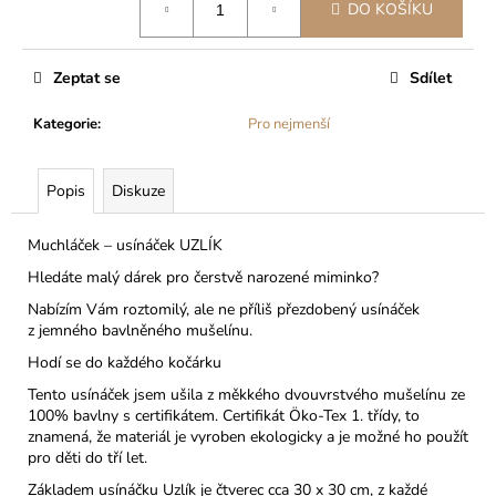
č
DO KOŠÍKU
cena:
u
j
e
Zeptat se
Sdílet
m
e
Kategorie
:
Pro nejmenší
DÍVČÍ
Popis
Diskuze
INKONTINENČNÍ
KALHOTKY
MÁJA
Muchláček – usínáček UZLÍK
II
Hledáte malý dárek pro čerstvě narozené miminko?
399
Nabízím Vám roztomilý, ale ne příliš přezdobený usínáček
Kč
z jemného bavlněného mušelínu.
Hodí se do každého kočárku
Tento usínáček jsem ušila z měkkého dvouvrstvého mušelínu ze
100% bavlny s certifikátem.
Certifikát Öko-Tex 1. třídy
, to
znamená, že materiál je vyroben ekologicky a je možné ho použít
pro děti do tří let.
Základem usínáčku Uzlík je čtverec cca 30 x 30 cm, z každé