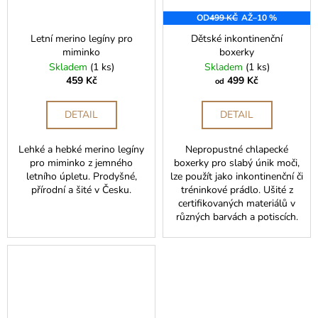
a
OD
499 KČ
AŽ
–10 %
j
Letní merino legíny pro
Dětské inkontinenční
í
miminko
boxerky
Skladem
(1 ks)
Skladem
(1 ks)
t
459 Kč
499 Kč
od
?
DETAIL
DETAIL
Lehké a hebké merino legíny
Nepropustné chlapecké
pro miminko z jemného
boxerky pro slabý únik moči,
HLEDAT
letního úpletu. Prodyšné,
lze použít jako inkontinenční či
přírodní a šité v Česku.
tréninkové prádlo. Ušité z
certifikovaných materiálů v
různých barvách a potiscích.
D
o
p
o
r
u