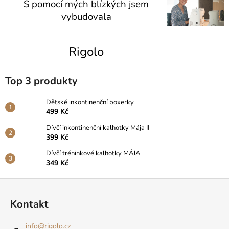
S pomocí mých blízkých jsem
vybudovala
Rigolo
Top 3 produkty
Dětské inkontinenční boxerky
499 Kč
Dívčí inkontinenční kalhotky Mája II
399 Kč
Dívčí tréninkové kalhotky MÁJA
349 Kč
Z
á
Kontakt
p
a
info
@
rigolo.cz