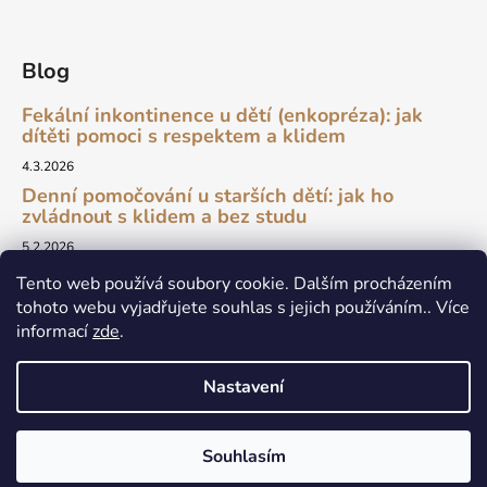
Blog
Fekální inkontinence u dětí (enkopréza): jak
dítěti pomoci s respektem a klidem
4.3.2026
Denní pomočování u starších dětí: jak ho
zvládnout s klidem a bez studu
5.2.2026
Tento web používá soubory cookie. Dalším procházením
tohoto webu vyjadřujete souhlas s jejich používáním.. Více
informací
zde
.
newsletter
Nastavení
Vytvořil Shoptet
Souhlasím
Copyright 2026
Rigolo
. Všechna práva vyhrazena.