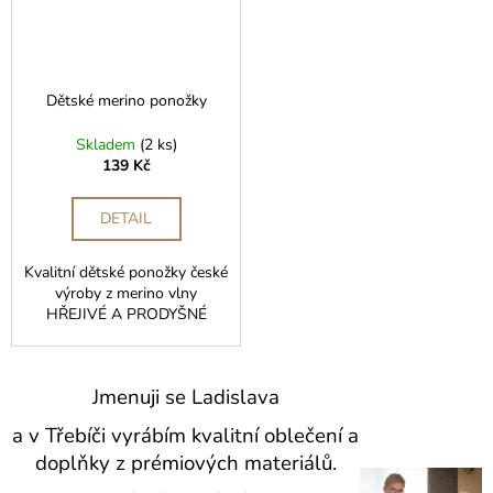
č
u
j
e
m
Dětské merino ponožky
e
Skladem
(2 ks)
139 Kč
DĚTSKÉ
INKONTINENČNÍ
DETAIL
BOXERKY
499
Kvalitní dětské ponožky české
Kč
výroby z merino vlny
HŘEJIVÉ A PRODYŠNÉ
Jmenuji se Ladislava
a v Třebíči vyrábím kvalitní oblečení a
doplňky z prémiových materiálů
.