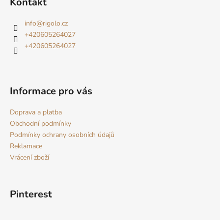
Kontakt
p
a
info
@
rigolo.cz
t
+420605264027
í
+420605264027
Informace pro vás
Doprava a platba
Obchodní podmínky
Podmínky ochrany osobních údajů
Reklamace
Vrácení zboží
Pinterest