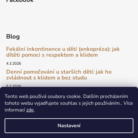
Blog
Fekální inkontinence u dětí (enkopréza): jak
dítěti pomoci s respektem a klidem
4.3.2026
Denní pomočování u starších dětí: jak ho
zvládnout s klidem a bez studu
5.2.2026
Tento web používá soubory cookie. Dalším procházením
tohoto webu vyjadřujete souhlas s jejich používáním.. Více
informací
zde
.
newsletter
Nastavení
Vytvořil Shoptet