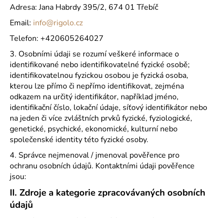
Adresa: Jana Habrdy 395/2, 674 01 Třebíč
a
Email:
info@rigolo.cz
j
í
Telefon: +420605264027
t
3. Osobními údaji se rozumí veškeré informace o
?
identifikované nebo identifikovatelné fyzické osobě;
identifikovatelnou fyzickou osobou je fyzická osoba,
kterou lze přímo či nepřímo identifikovat, zejména
odkazem na určitý identifikátor, například jméno,
identifikační číslo, lokační údaje, síťový identifikátor nebo
HLEDAT
na jeden či více zvláštních prvků fyzické, fyziologické,
genetické, psychické, ekonomické, kulturní nebo
společenské identity této fyzické osoby.
D
4. Správce nejmenoval / jmenoval pověřence pro
o
ochranu osobních údajů. Kontaktními údaji pověřence
p
jsou:
o
II.
Zdroje a kategorie zpracovávaných osobních
r
údajů
u