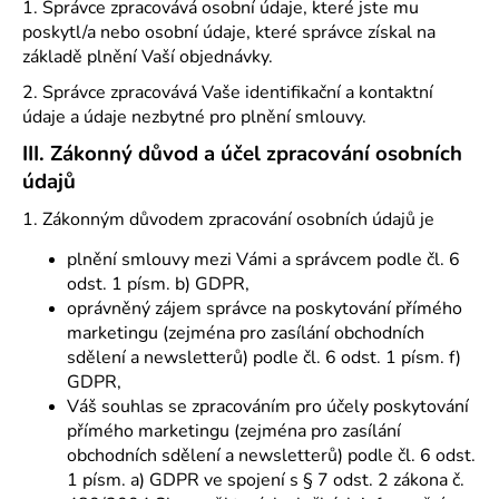
č
1. Správce zpracovává osobní údaje, které jste mu
u
poskytl/a nebo osobní údaje, které správce získal na
j
základě plnění Vaší objednávky.
e
2. Správce zpracovává Vaše identifikační a kontaktní
m
údaje a údaje nezbytné pro plnění smlouvy.
e
III.
Zákonný důvod a účel zpracování osobních
údajů
DĚTSKÉ
INKONTINENČNÍ
1. Zákonným důvodem zpracování osobních údajů je
BOXERKY
499
plnění smlouvy mezi Vámi a správcem podle čl. 6
Kč
odst. 1 písm. b) GDPR,
oprávněný zájem správce na poskytování přímého
marketingu (zejména pro zasílání obchodních
sdělení a newsletterů) podle čl. 6 odst. 1 písm. f)
GDPR,
Váš souhlas se zpracováním pro účely poskytování
přímého marketingu (zejména pro zasílání
obchodních sdělení a newsletterů) podle čl. 6 odst.
1 písm. a) GDPR ve spojení s § 7 odst. 2 zákona č.