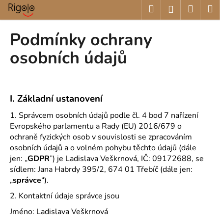
K
Přejít
Hledat
Nákup
M
Přihlášení
na
o
obsah
Zpět
Zpět
košík
š
Podmínky ochrany
í
C
osobních údajů
k
o
p
o
I.
Základní ustanovení
t
1. Správcem osobních údajů podle čl. 4 bod 7 nařízení
ř
Evropského parlamentu a Rady (EU) 2016/679 o
e
ochraně fyzických osob v souvislosti se zpracováním
b
osobních údajů a o volném pohybu těchto údajů (dále
u
jen: „
GDPR
”) je Ladislava Veškrnová, IČ: 09172688, se
j
sídlem: Jana Habrdy 395/2, 674 01 Třebíč (dále jen:
e
„
správce
“).
t
2. Kontaktní údaje správce jsou
e
Jméno: Ladislava Veškrnová
n