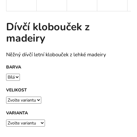
a
j
í
Dívčí klobouček z
t
madeiry
?
Něžný dívčí letní klobouček z lehké madeiry
BARVA
HLEDAT
VELIKOST
D
o
p
VARIANTA
o
r
u