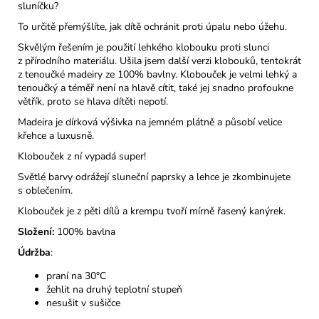
sluníčku?
To určitě přemýšlíte, jak dítě ochránit proti úpalu nebo úžehu.
Skvělým řešením je použití lehkého klobouku proti slunci
z přírodního materiálu. Ušila jsem další verzi klobouků, tentokrát
z tenoučké madeiry ze 100% bavlny. Klobouček je velmi lehký a
tenoučký a téměř není na hlavě cítit, také jej snadno profoukne
větřík, proto se hlava dítěti nepotí.
Madeira je dírková výšivka na jemném plátně a působí velice
křehce a luxusně.
Klobouček z ní vypadá super!
Světlé barvy odrážejí sluneční paprsky a lehce je zkombinujete
s oblečením.
Klobouček je z pěti dílů a krempu tvoří mírně řasený kanýrek.
Složení:
100% bavlna
Údržba
:
praní na 30°C
žehlit na druhý teplotní stupeň
nesušit v sušičce