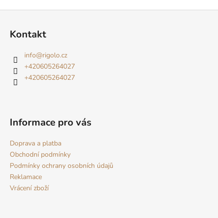
Z
á
Kontakt
p
a
info
@
rigolo.cz
t
+420605264027
í
+420605264027
Informace pro vás
Doprava a platba
Obchodní podmínky
Podmínky ochrany osobních údajů
Reklamace
Vrácení zboží