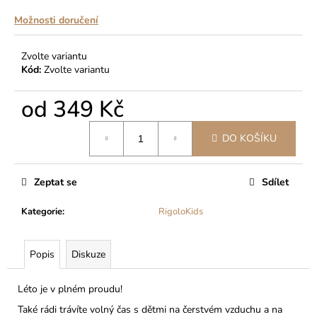
č
u
Možnosti doručení
j
e
Zvolte variantu
m
Kód:
Zvolte variantu
e
od
349 Kč
DÍVČÍ
Měrná
INKONTINENČNÍ
DO KOŠÍKU
cena:
KALHOTKY
MÁJA
II
Zeptat se
Sdílet
399
Kč
Kategorie
:
RigoloKids
Popis
Diskuze
Léto je v plném proudu!
Také rádi trávíte volný čas s dětmi na čerstvém vzduchu a na