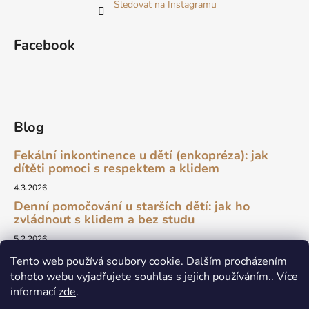
Sledovat na Instagramu
Facebook
Blog
Fekální inkontinence u dětí (enkopréza): jak
dítěti pomoci s respektem a klidem
4.3.2026
Denní pomočování u starších dětí: jak ho
zvládnout s klidem a bez studu
5.2.2026
Tento web používá soubory cookie. Dalším procházením
tohoto webu vyjadřujete souhlas s jejich používáním.. Více
informací
zde
.