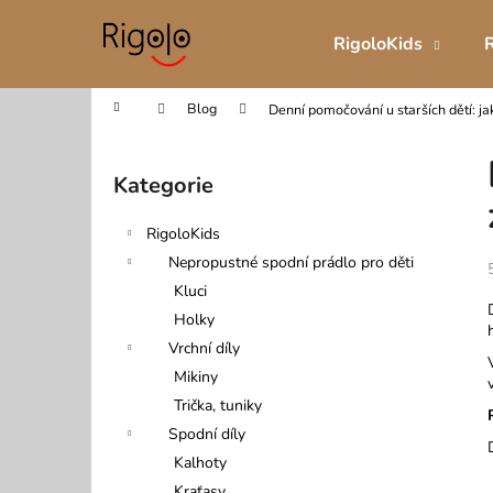
K
Přejít
na
o
RigoloKids
obsah
Zpět
Zpět
š
do
do
í
Domů
Blog
Denní pomočování u starších dětí: ja
obchodu
obchodu
k
P
o
Kategorie
Přeskočit
s
kategorie
t
RigoloKids
r
Nepropustné spodní prádlo pro děti
a
Kluci
n
Holky
n
Vrchní díly
í
Mikiny
p
Trička, tuniky
a
Spodní díly
n
Kalhoty
DĚTSKÉ INKONTINENČNÍ BOXERKY
e
Kraťasy