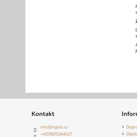
Z
á
Kontakt
Infor
p
a
info
@
rigolo.cz
Dopra
t
+420605264027
Obch