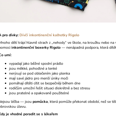
A pro dívky:
Dívčí inkontinenční kalhotky Rigolo
Mnoho dětí trápí hlavně strach z „nehody“ ve škole, na kroužku nebo na
pomoci
inkontinenční boxerky Rigolo
— nenápadná podpora, která dítěti
Co umí:
vypadají jako běžné spodní prádlo
jsou měkké, pohodlné a tenké
nerýsují se pod oblečením jako plenka
mají savé jádro pro menší úniky moči
pomáhají dítěti cítit se bezpečněji během dne
rodičům umožní řešit situaci diskrétně a bez stresu
jsou pratelné a opakovaně použitelné
Nejsou léčba — jsou
pomůcka
, která pomůže překonat období, než se těl
obrovskou úlevu.
Kdy je vhodné poradit se s lékařem