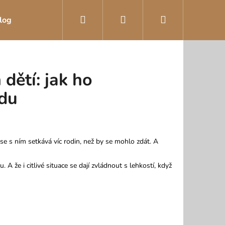
Hledat
Přihlášení
Nákupní
log
košík
dětí: jak ho
udu
se s ním setkává víc rodin, než by se mohlo zdát. A
 A že i citlivé situace se dají zvládnout s lehkostí, když
PROPUSTNÝM