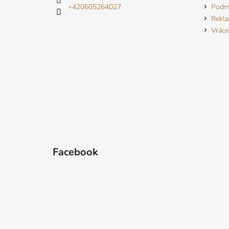
í
+420605264027
Podmí
Rekl
Vráce
Facebook