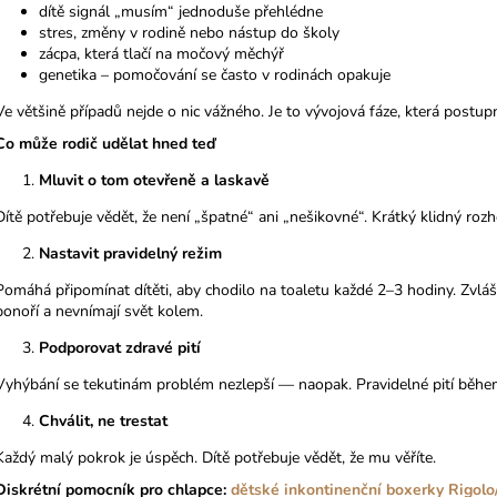
MÁJA II
PŘEDNÍM I ZAD
dítě signál „musím“ jednoduše přehlédne
399 Kč
579 Kč
stres, změny v rodině nebo nástup do školy
zácpa, která tlačí na močový měchýř
genetika – pomočování se často v rodinách opakuje
Ve většině případů nejde o nic vážného. Je to vývojová fáze, která postup
Co může rodič udělat hned teď
Mluvit o tom otevřeně a laskavě
Dítě potřebuje vědět, že není „špatné“ ani „nešikovné“. Krátký klidný roz
Nastavit pravidelný režim
Pomáhá připomínat dítěti, aby chodilo na toaletu každé 2–3 hodiny. Zvlášť
ponoří a nevnímají svět kolem.
Podporovat zdravé pití
Vyhýbání se tekutinám problém nezlepší — naopak. Pravidelné pití během
Chválit, ne trestat
Každý malý pokrok je úspěch. Dítě potřebuje vědět, že mu věříte.
Diskrétní pomocník pro chlapce:
dětské inkontinenční boxerky Rigolo