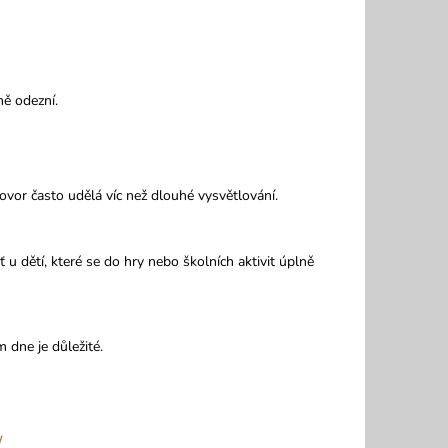
NÍM DÍLEM
ně odezní.
hovor často udělá víc než dlouhé vysvětlování.
 u dětí, které se do hry nebo školních aktivit úplně
 dne je důležité.
/