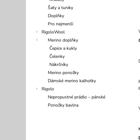
499 Kč
l
Šaty a tuniky
Doplňky
Pro nejmenší
RigoloWool
Merino doplňky
Čepice a kukly
Čelenky
Nákrčníky
Merino ponožky
Dámské merino kalhotky
Rigolo
Nepropustné prádlo – pánské
Ponožky bavlna