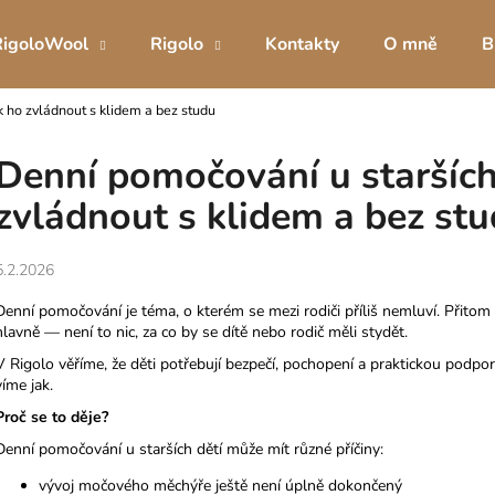
RigoloWool
Rigolo
Kontakty
O mně
B
k ho zvládnout s klidem a bez studu
Co potřebujete najít?
Denní pomočování u starších 
zvládnout s klidem a bez st
HLEDAT
5.2.2026
Doporučujeme
Denní pomočování je téma, o kterém se mezi rodiči příliš nemluví. Přitom 
hlavně — není to nic, za co by se dítě nebo rodič měli stydět.
V Rigolo věříme, že děti potřebují bezpečí, pochopení a praktickou podporu.
víme jak.
Proč se to děje?
Denní pomočování u starších dětí může mít různé příčiny:
DÍVČÍ INKONTINENČNÍ KALHOTKY
BOXERKY S NE
vývoj močového měchýře ještě není úplně dokončený