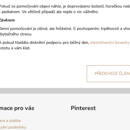
Pokud se pomočování objeví náhle, je doprovázeno bolestí, horečkou nebo
s pediatrem. Ve většině případů ale nejde o nic vážného.
Závěrem
Denní pomočování je citlivé, ale řešitelné. S pochopením, trpělivostí a 
zbytečného stresu.
A pokud hledáte diskrétní podporu pro běžný den,
inkontinenční boxerky
jistotu a vám klid.
PŘEDCHOZÍ ČLÁN
mace pro vás
Pinterest
va a platba
odní podmínky