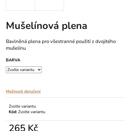
a
j
í
Mušelínová plena
t
?
Bavlněná plena pro všestranné použití z dvojitého
mušelínu
BARVA
HLEDAT
Možnosti doručení
D
o
p
Zvolte variantu
o
Kód:
Zvolte variantu
r
u
265 Kč