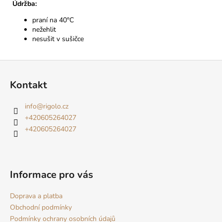
Údržba:
praní na 40°C
nežehlit
nesušit v sušičce
Z
á
Kontakt
p
a
info
@
rigolo.cz
t
+420605264027
í
+420605264027
Informace pro vás
Doprava a platba
Obchodní podmínky
Podmínky ochrany osobních údajů