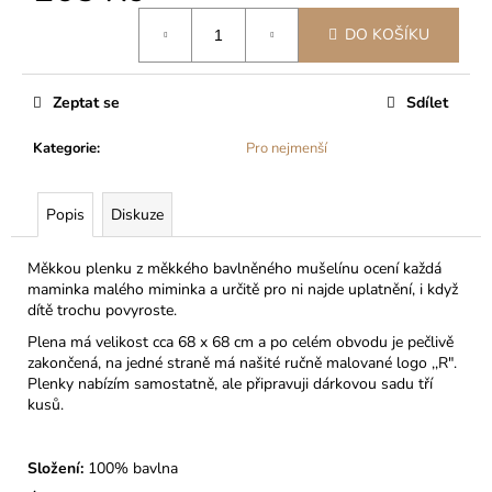
č
Měrná
u
DO KOŠÍKU
cena:
j
e
m
Zeptat se
Sdílet
e
Kategorie
:
Pro nejmenší
DÍVČÍ
INKONTINENČNÍ
Popis
Diskuze
KALHOTKY
MÁJA
II
Měkkou plenku z měkkého bavlněného mušelínu ocení každá
maminka malého miminka a určitě pro ni najde uplatnění, i když
399
Kč
dítě trochu povyroste.
Plena má velikost cca 68 x 68 cm a po celém obvodu je pečlivě
zakončená, na jedné straně má našité ručně malované logo ,,R".
Plenky nabízím samostatně, ale připravuji dárkovou sadu tří
kusů.
Složení:
100% bavlna