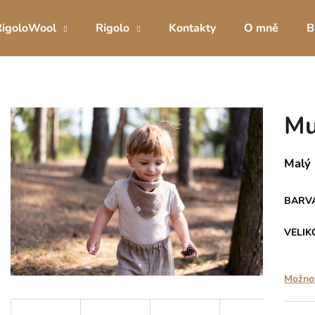
RigoloWool
Rigolo
Kontakty
O mně
B
Co potřebujete najít?
Mu
HLEDAT
Malý 
Doporučujeme
BARV
VELIK
Možnos
DÍVČÍ INKONTINENČNÍ KALHOTKY
DÍVČÍ TRÉNIN