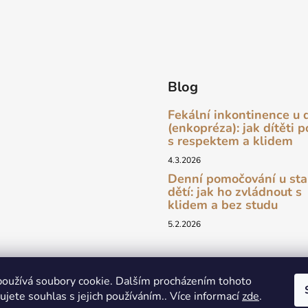
Blog
Fekální inkontinence u 
(enkopréza): jak dítěti 
s respektem a klidem
4.3.2026
Denní pomočování u sta
dětí: jak ho zvládnout s
klidem a bez studu
5.2.2026
oužívá soubory cookie. Dalším procházením tohoto
newsletter
jete souhlas s jejich používáním.. Více informací
zde
.