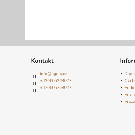
Z
á
Kontakt
Infor
p
a
info
@
rigolo.cz
Dopra
t
+420605264027
Obch
í
+420605264027
Podmí
Rekl
Vráce