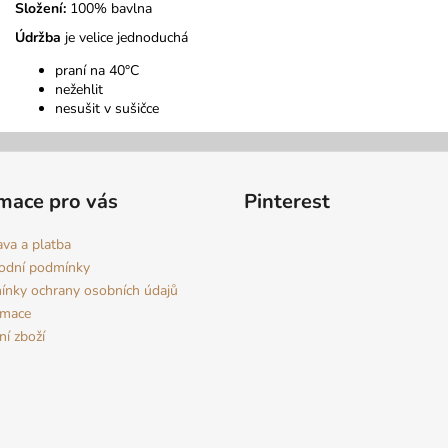
Složení:
100% bavlna
Údržba
je velice jednoduchá
praní na 40°C
nežehlit
nesušit v sušičce
mace pro vás
Pinterest
va a platba
odní podmínky
nky ochrany osobních údajů
amace
ní zboží