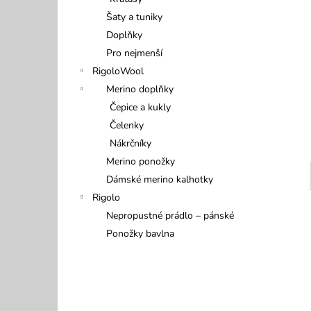
499 Kč
l
Šaty a tuniky
Doplňky
Pro nejmenší
RigoloWool
Merino doplňky
Čepice a kukly
Čelenky
Nákrčníky
Merino ponožky
Dámské merino kalhotky
Rigolo
Nepropustné prádlo – pánské
Ponožky bavlna