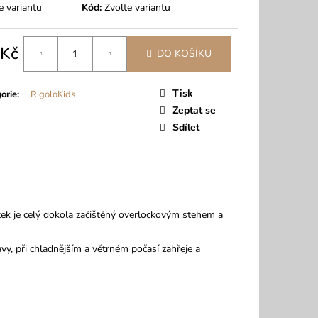
e variantu
Kód:
Zvolte variantu
 Kč
DO KOŠÍKU
á
Tisk
orie
:
RigoloKids
Zeptat se
Sdílet
ek je celý dokola začištěný overlockovým stehem a
vy, při chladnějším a větrném počasí zahřeje a