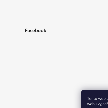
Facebook
Tento web p
webu vyjadřu