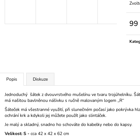
MÁJA II
349 Kč
Zvolt
399 Kč
99
Měrn
cena:
Kateg
Popis
Diskuze
Jednoduchý šátek z dvouvrstvého mušelínu ve tvaru trojúhelníku. Šát
má našitou bavlněnou nášivku s ručně malovaným logem ,,R‘‘
Šáteček má všestranné využití, při slunečném počasí jako pokrývka hla
ochrání krk a kdykoli jej můžete použít jako slintáček.
Je malý a skladný, snadno ho schováte do kabelky nebo do kapsy.
Velikost: S -
cca 42 x 42 x 62 cm