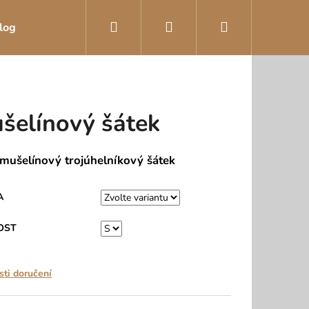
Hledat
Přihlášení
Nákupní
log
košík
šelínový šátek
mušelínový trojúhelníkový šátek
A
OST
ti doručení
KOVÉ KALHOTKY MÁJA