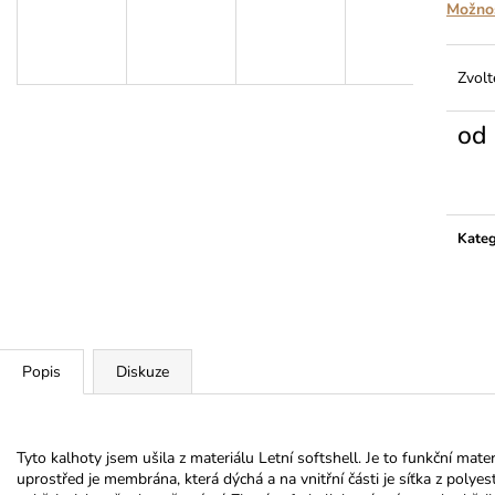
MÁJA II
Možnos
349 Kč
399 Kč
Zvolt
od
Měrn
cena:
Kateg
Popis
Diskuze
Tyto kalhoty jsem ušila z materiálu Letní softshell. Je to funkční materi
uprostřed je membrána, která dýchá a na vnitřní části je síťka z polye