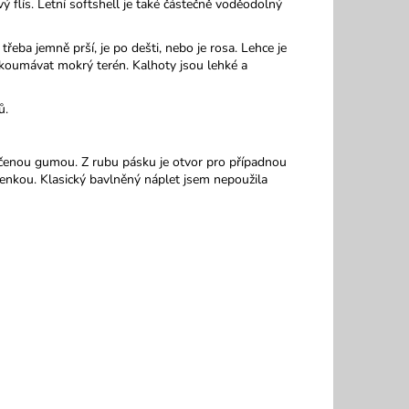
ý flís. Letní softshell je také částečně voděodolný
třeba jemně prší, je po dešti, nebo je rosa. Lehce je
zkoumávat mokrý terén. Kalhoty jsou lehké a
ů.
vlečenou gumou. Z rubu pásku je otvor pro případnou
enkou. Klasický bavlněný náplet jsem nepoužila