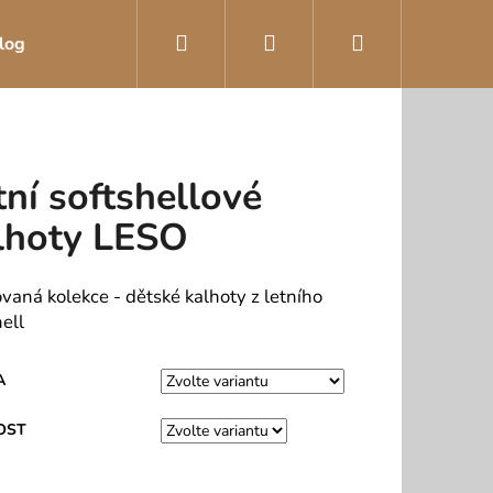
Hledat
Přihlášení
Nákupní
log
košík
tní softshellové
lhoty LESO
ovaná kolekce - dětské kalhoty z letního
ell
A
OST
KOVÉ KALHOTKY MÁJA