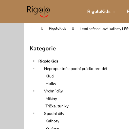
K
Přejít
na
o
RigoloKids
obsah
Zpět
Zpět
š
do
do
í
Domů
RigoloKids
Letní softshellové kalhoty LE
obchodu
obchodu
k
P
o
Kategorie
Přeskočit
s
kategorie
t
RigoloKids
r
Nepropustné spodní prádlo pro děti
a
Kluci
n
Holky
n
Vrchní díly
í
Mikiny
p
Trička, tuniky
a
Spodní díly
n
Kalhoty
DĚTSKÉ INKONTINENČNÍ BOXERKY
e
Kraťasy