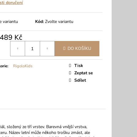
ti doručení
e variantu
Kód:
Zvolte variantu
489 Kč
á
DO KOŠÍKU
Tisk
orie
:
RigoloKids
Zeptat se
Sdílet
ál, složený ze tří vrstev. Barevná vnější vrstva,
steru. Název letní může někoho trošku zmást, ale