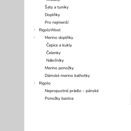
499 Kč
l
Šaty a tuniky
Doplňky
Pro nejmenší
RigoloWool
Merino doplňky
Čepice a kukly
Čelenky
Nákrčníky
Merino ponožky
Dámské merino kalhotky
Rigolo
Nepropustné prádlo – pánské
Ponožky bavlna