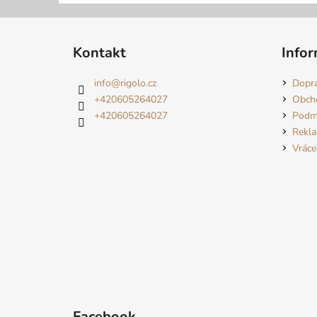
Z
á
Kontakt
Infor
p
a
info
@
rigolo.cz
Dopra
t
+420605264027
Obch
í
+420605264027
Podmí
Rekl
Vráce
Facebook