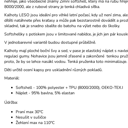
nehřeje, jako všeobecně známý Zimní softshell, který má na rubu hřejiv
8000/2000, ale z rubové strany je tenká chladivá síťka.
Kalhoty LESO jsou ideální pro vlhké letní počasí, kdy už není zima, ale 
dítěti natáhnete přes kraťasy a může pak bezstarostně dovádět a pro
skladné, tak je snadno sbalíte do batohu na výlet nebo do školky.
Softshellky s potiskem jsou v limitované nabídce, je jich jen pár kousk
V jednobarevné variantě budou dostupné průběžně.
Kalhoty mají ploché boční švy a sed, v pase je elastický náplet s na
regulaci gumy. Nohavice jsou jemně zřasené a zakončené tenkou pruž
proto, že by se lehce nasákl vodou. Tenká pruženka toto minimalizuje.
Děti určitě ocení kapsy pro uskladnění různých pokladů.
Materiál:
Softshell - 100% polyester + TPU (8000/2000), OEKO-TEX.I
Náplet - 95% bavlna, 5% elastan
Údržba:
Praní max 30°C
Nesušit v sušičce
Žehlení max na 110°C