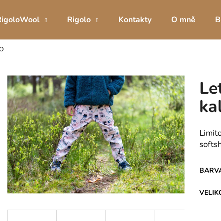
RigoloWool
Rigolo
Kontakty
O mně
B
SO
Co potřebujete najít?
Le
HLEDAT
ka
Limit
Doporučujeme
softsh
BARV
VELIK
DÍVČÍ INKONTINENČNÍ KALHOTKY
DÍVČÍ TRÉNIN